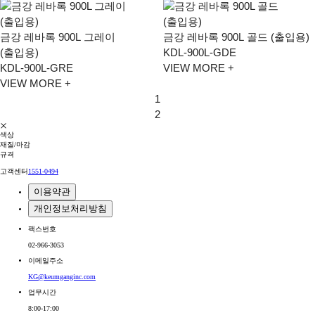
금강 레바록 900L 그레이
금강 레바록 900L 골드 (출입용)
(출입용)
KDL-900L-GDE
KDL-900L-GRE
VIEW MORE +
VIEW MORE +
1
2
색상
재질/마감
규격
고객센터
1551-0494
이용약관
개인정보처리방침
팩스번호
02-966-3053
이메일주소
KG@keumganginc.com
업무시간
8:00-17:00