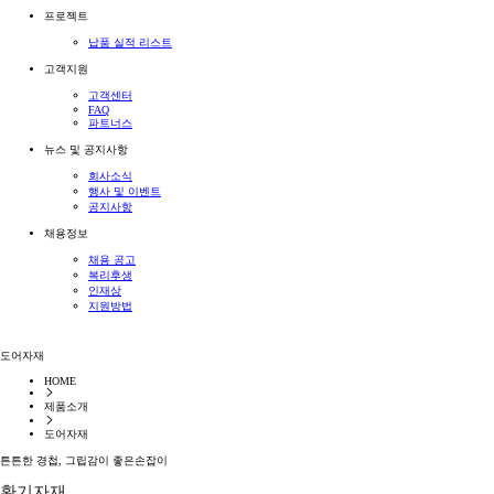
프로젝트
납품 실적 리스트
고객지원
고객센터
FAQ
파트너스
뉴스 및 공지사항
회사소식
행사 및 이벤트
공지사항
채용정보
채용 공고
복리후생
인재상
지원방법
도어자재
HOME
제품소개
도어자재
튼튼
한
경첩
,
그립감
이
좋은손잡이
환기자재