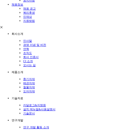
공지사항
채용정보
채용 공고
복리후생
인재상
지원방법
회사소개
인사말
경영 이념 및 비전
연혁
조직도
회사 인증서
CI 소개
오시는 길
제품소개
환기자재
배관자재
철물자재
도어자재
기술자료
카달로그&지명원
설치 메뉴얼&사용설명서
기술문서
연구개발
연구 개발 활동 소개