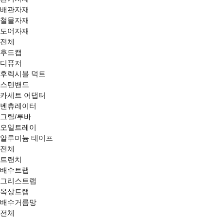
배관자재
철물자재
도어자재
전체
후드캡
디퓨져
후렉시블 덕트
스텐밴드
카세트 어댑터
벤츄레이터
그릴/루바
오일트레이
알루미늄 테이프
전체
트랜치
배수트랩
그리스트랩
옥상트랩
배수거름망
전체