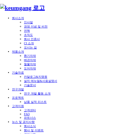
회사소개
인사말
경영 이념 및 비전
연혁
조직도
회사 인증서
CI 소개
오시는 길
제품소개
환기자재
배관자재
철물자재
도어자재
기술자료
카달로그&지명원
설치 메뉴얼&사용설명서
기술문서
연구개발
연구 개발 활동 소개
프로젝트
납품 실적 리스트
고객지원
고객센터
FAQ
파트너스
뉴스 및 공지사항
회사소식
행사 및 이벤트