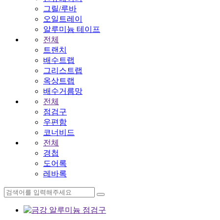
그릴/루바
오일트레이
알루미늄 테이프
전체
트랜치
배수트랩
그리스트랩
옥상트랩
배수거름망
전체
점검구
우편함
코너비드
전체
경첩
도어록
레바록