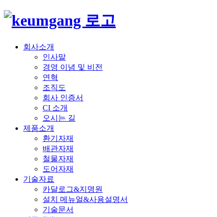
회사소개
인사말
경영 이념 및 비전
연혁
조직도
회사 인증서
CI 소개
오시는 길
제품소개
환기자재
배관자재
철물자재
도어자재
기술자료
카달로그&지명원
설치 메뉴얼&사용설명서
기술문서