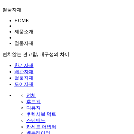
철물자재
HOME
제품소개
철물자재
변치않는 견고함
,
내구성
의 차이
환기자재
배관자재
철물자재
도어자재
전체
후드캡
디퓨져
후렉시블 덕트
스텐밴드
카세트 어댑터
벤츄레이터