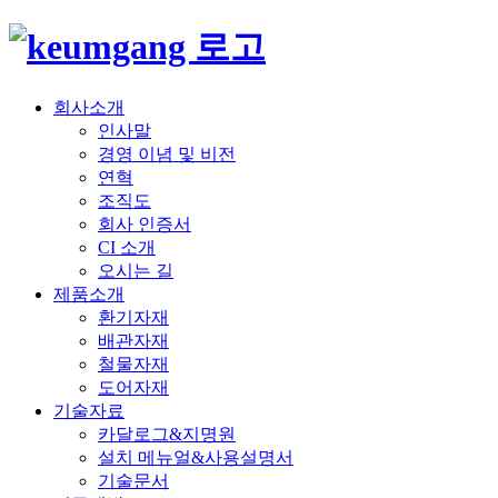
회사소개
인사말
경영 이념 및 비전
연혁
조직도
회사 인증서
CI 소개
오시는 길
제품소개
환기자재
배관자재
철물자재
도어자재
기술자료
카달로그&지명원
설치 메뉴얼&사용설명서
기술문서