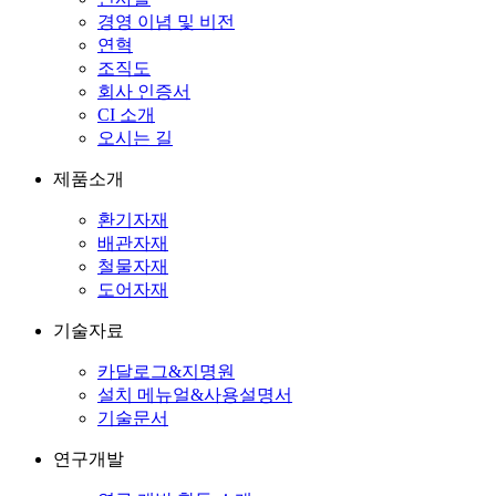
경영 이념 및 비전
연혁
조직도
회사 인증서
CI 소개
오시는 길
제품소개
환기자재
배관자재
철물자재
도어자재
기술자료
카달로그&지명원
설치 메뉴얼&사용설명서
기술문서
연구개발