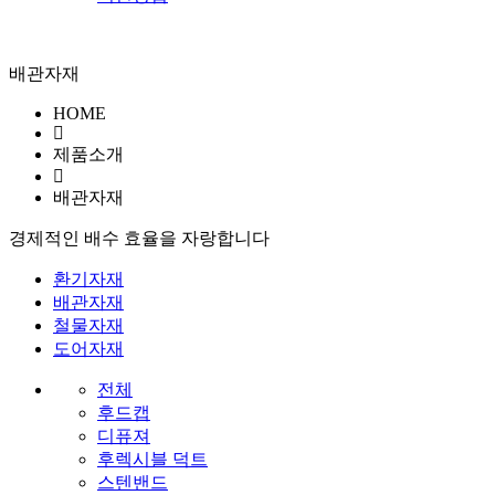
배관자재
HOME
제품소개
배관자재
경제적인 배수 효율
을 자랑합니다
환기자재
배관자재
철물자재
도어자재
전체
후드캡
디퓨져
후렉시블 덕트
스텐밴드