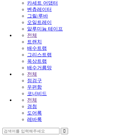
카세트 어댑터
벤츄레이터
그릴/루바
오일트레이
알루미늄 테이프
전체
트랜치
배수트랩
그리스트랩
옥상트랩
배수거름망
전체
점검구
우편함
코너비드
전체
경첩
도어록
레바록